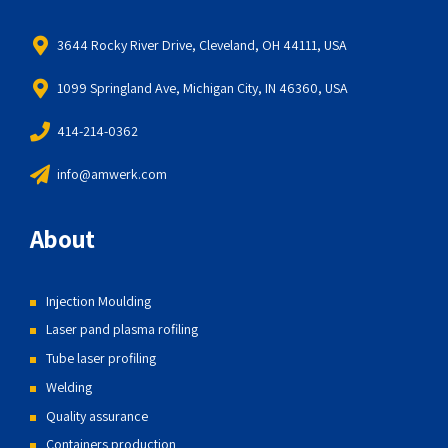
3644 Rocky River Drive, Cleveland, OH 44111, USA
1099 Springland Ave, Michigan City, IN 46360, USA
414-214-0362
info@amwerk.com
About
Injection Moulding
Laser pand plasma rofiling
Tube laser profiling
Welding
Quality assurance
Containers production