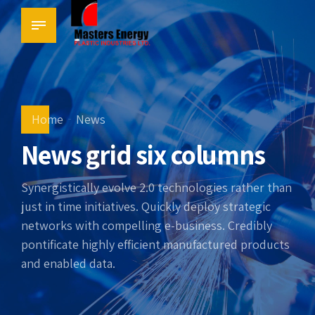
Home
News
News grid six columns
Synergistically evolve 2.0 technologies rather than
just in time initiatives. Quickly deploy strategic
networks with compelling e-business. Credibly
pontificate highly efficient manufactured products
and enabled data.