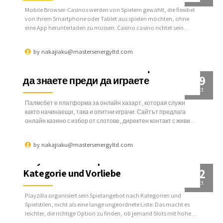
różnorodność obejmuje automaty, live casino, gry stołowe takie
Mobile Browser-Casinos werden von Spielern gewählt, die flexibel
jak ruletka i blackjack, a także gry telewizyjne i jackpoty
von ihrem Smartphone oder Tablet aus spielen möchten, ohne
progresywne. Gracze znajdą sekcje New, Popular i...
eine App herunterladen zu müssen. Caxino casino richtet sein
Design speziell auf mobile Nutzung aus und bietet Zugang zu allen
Spielen und Zahlungsoptionen direkt im Browser. Dieser Artikel
by
nakajiaku@mastersenergyltd.com
zeigt, wie Caxino die wichtigsten Funktionen für mobile
Kurzsessions umsetzt und welche praktischen Details für Nutzer
Палмсбет слотове: какво трябва
relevant sind. Caxino hat seine Spielesammlung für mobile Geräte
29
да знаете преди да играете
optimiert, was bedeutet, dass Tablet- und Smartphone-Nutzer
Oct
ohne Verzögerungen oder Formatierungsprobleme spielen
können. Die gesamte Spielpalette – von Slots über Live-Casino-
Палмсбет е платформа за онлайн хазарт, которая служи
Spiele bis zu Tischspielen – steht auf mobilen Endgeräten zur
както начинаещи, така и опитни играчи. Сайтът предлага
Verfügung....
онлайн казино с избор от слотове, директен контакт с живи
дилъри и спортно залагане в едно място. Оператор е фирма
Telematic Interactiv Bulgaria AD, която работи от 2005 година.
by
nakajiaku@mastersenergyltd.com
Платформата поддържа българския и английския език и
приема най-често използвани начини на плащане в региона,
Playzilla Casino: Spielauswahl nach
включително цифрови портфейли и банкови трансфери.
22
Kategorie und Vorliebe
Преди да играчът да избере каквито и да е машини,
Oct
разбирането на основните характеристики е необходимо.
Изборът на слот машина зависи от няколко фактора, които
Playzilla organisiert sein Spielangebot nach Kategorien und
всеки играч трябва да разбере преди да се заеме с...
Spielstilen, nicht als eine lange ungeordnete Liste. Das macht es
leichter, die richtige Option zu finden, ob jemand Slots mit hoher
Volatilität mag, klassische Tischspiele bevorzugt oder Live-Dealer-