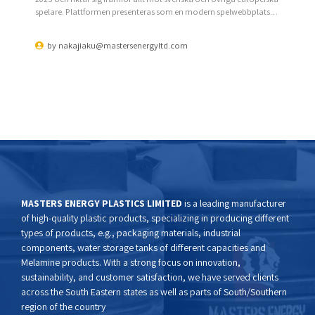
und spezialisierte Spielkategorien wie Megaways und progressive
spelare. Plattformen presenteras som en modern spelwebbplats
Jackpots....
där fokus ligger på smidig navigation, tillgängliga
betalningsmetoder och transparent drift. För spelaren som
by
nakajiaku@mastersenergyltd.com
utvärderar sina alternativ är det värdefullt att förstå hur
plattformens grundläggande design, betalningssystem och
säkerhetsstandarder fungerar tillsammans. Rabbit Reel är en
kasinoplattform som fokuserar på en smidig användarupplevelse
för spelare i Europa. Plattformen är utformad för att fungera
sömlöst på olika enheter, vilket gör det enkelt att spela oavsett om
man använder dator eller mobil. Gränssnittet är byggt för att...
MASTERS ENERGY PLASTICS LIMITED
is a leading manufacturer
of high-quality plastic products, specializing in producing different
types of products, e.g., packaging materials, industrial
components, water storage tanks of different capacities and
Melamine products. With a strong focus on innovation,
sustainability, and customer satisfaction, we have served clients
across the South Eastern states as well as parts of South/Southern
region of the country